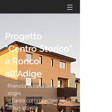
Progetto
"Centro Storico"
a Ronco
all'Adige
Prenota la casa dei tuoi
sogni,
o l'area commerciale per
la tua attività