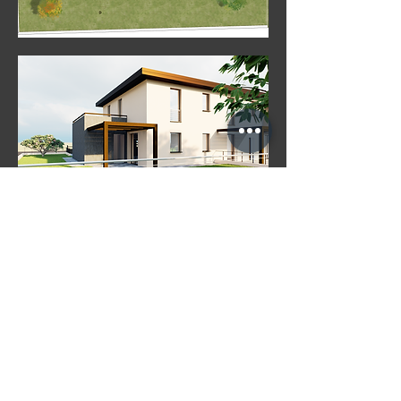
Via Giuseppe Cesare Abba 3/c,
San Martino Buon Albergo
generalcostruzioni.vr@gmail.com
Tel: 045 990 142