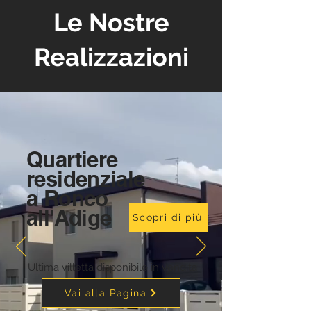
Le Nostre
Realizzazioni
Quartiere
residenziale
a Ronco
all'Adige
Scopri di più
Ultima villetta disponibile in vendita
Vai alla Pagina